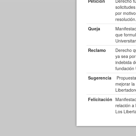
Petición
Derecho fu
solicitude
por motivo
resolución
Queja
Manifestac
que formul
Universitar
Reclamo
Derecho qu
ya sea por 
indebida de
fundación 
Sugerencia
Propuesta 
mejorar la
Libertador
Felicitación
Manifestac
relación a 
Los Libert